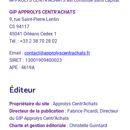
APPROLYS CENTR’ACHATS est constitué sans capital.
GIP APPROLYS CENTR’ACHATS
9, rue Saint-Pierre Lentin
CS 94117
45041 Orléans Cedex 1
Tél. : +33 2 38 70 28 02
Email :
contact@approlyscentrachats.fr
SIRET : 13001909400023
APE : 4619A
Éditeur
Propriétaire du site
: Approlys Centr’Achats
Directeur de la publication
: Fabrice Picardi, Directeur
du GIP Approlys Centr’Achats
Charte et gestion éditoriale
: Christelle Guintard