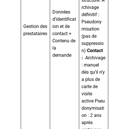
structure. A
rchivage
Données
définitif :
d’identificat
Pseudony
Gestion des
ion et de
misation
prestataires
contact +
(pas de
Contenu de
suppressio
la
n)
Contact
demande
:
Archivage
: manuel
dès qu’il n’y
a plus de
carte de
visite
active Pseu
donymisati
on : 2 ans
après