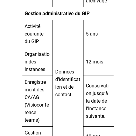
archivage
Gestion administrative du GIP
Activité
courante
5 ans
du GIP
Organisatio
n des
12 mois
Instances
Données
d’identificat
Enregistre
Conservati
ion et de
ment des
on jusqu’à
contact
CA/AG
la date de
(Visioconfé
l’Instance
rence
suivante.
teams)
Gestion