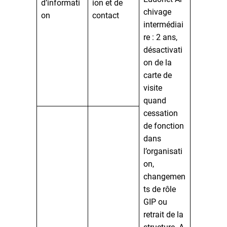
d’informati
ion et de
chivage
on
contact
intermédiai
re : 2 ans,
désactivati
on de la
carte de
visite
quand
cessation
de fonction
dans
l’organisati
on,
changemen
ts de rôle
GIP ou
retrait de la